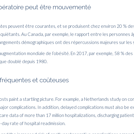
opératoire peut être mouvementé
ntes peuvent être courantes, et se produisent chez environ 20 % des 
nquiétants. Au Canada, par exemple, le rapport entre les personnes âg
angements démographiques ont des répercussions majeures sur les s
’augmentation mondiale de l’obésité. En 2017, par exemple, 58 % des
sque doublé depuis 1980.
 fréquentes et coûteuses
costs paint a startling picture. For example, a Netherlands study on 
ajor complications. In addition, delayed complications must also be 
icare data of more than 17 million hospitalizations, discharging pati
30-day rate of hospital readmission.