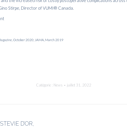
nd the increased risk of costly postoperative complications across the
 Gino Stirpe, Director of VUMI® Canada.
ent
r Magazine, October 2020; JAMA, March 2019
Catégorie :
News
juillet 31, 2022
TEVIE D’OR,