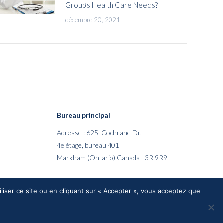
Group’s Health Care Needs?
décembre 20, 2021
Bureau principal
Adresse : 625, Cochrane Dr.
4e étage, bureau 401
Markham (Ontario) Canada L3R 9R9
iliser ce site ou en cliquant sur « Accepter », vous acceptez que
Conditions d’utilisation |
Politique de confidentialité